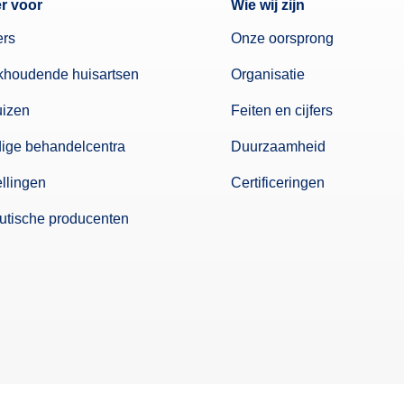
er voor
Wie wij zijn
ers
Onze oorsprong
khoudende huisartsen
Organisatie
uizen
Feiten en cijfers
dige behandelcentra
Duurzaamheid
ellingen
Certificeringen
tische producenten